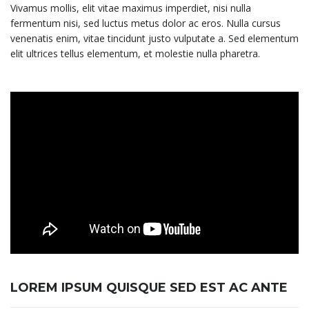
Vivamus mollis, elit vitae maximus imperdiet, nisi nulla
fermentum nisi, sed luctus metus dolor ac eros. Nulla cursus
venenatis enim, vitae tincidunt justo vulputate a. Sed elementum
elit ultrices tellus elementum, et molestie nulla pharetra.
LOREM IPSUM QUISQUE SED EST AC ANTE