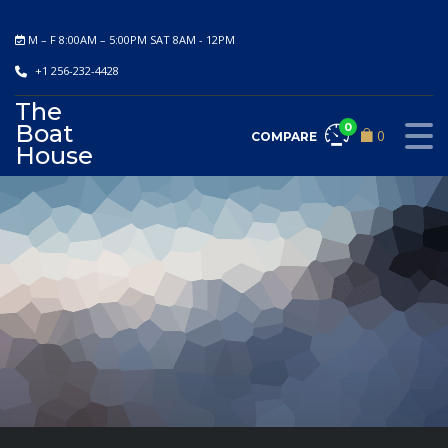
M – F 8:00AM – 5:00PM SAT 8AM - 12PM
+1 256-232-4428
The
Boat
0
0
COMPARE
House